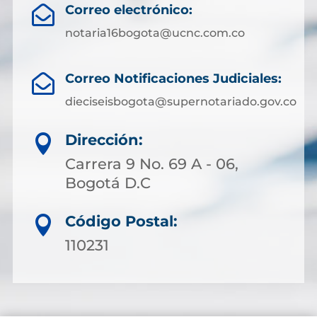
Correo electrónico:

notaria16bogota@ucnc.com.co
Correo Notificaciones Judiciales:

dieciseisbogota@supernotariado.gov.co
Dirección:

Carrera 9 No. 69 A - 06,
Bogotá D.C
Código Postal:

110231