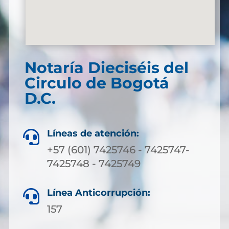
Notaría Dieciséis del
Circulo de Bogotá
D.C.
Líneas de atención:

+57 (601) 7425746 - 7425747-
7425748 - 7425749
Línea Anticorrupción:

157